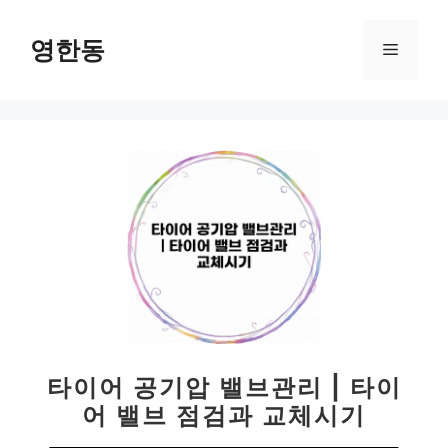
컨
텐
영한동
메
츠
로
뉴
건
너
뛰
기
타이어 공기압 밸브관리 | 타이
어 밸브 점검과 교체시기