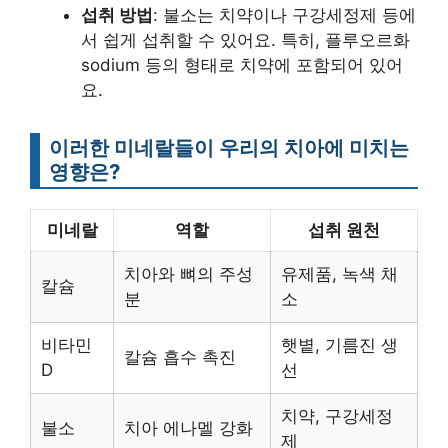
섭취 방법
: 불소는 치약이나 구강세정제 등에
서 쉽게 섭취할 수 있어요. 특히, 플루오르화
sodium 등의 형태로 치약에 포함되어 있어
요.
이러한 미네랄들이 우리의 치아에 미치는
영향은?
미네랄
역할
섭취 원천
치아와 뼈의 주성
유제품, 녹색 채
칼슘
분
소
비타민
햇볕, 기름진 생
칼슘 흡수 촉진
D
선
치약, 구강세정
불소
치아 에나멜 강화
제