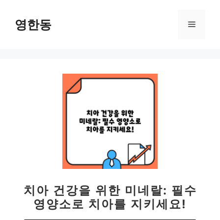
컨
텐
영한동
메
츠
로
뉴
건
너
뛰
기
치아 건강을 위한 미네랄: 필수
영양소로 치아를 지키세요!