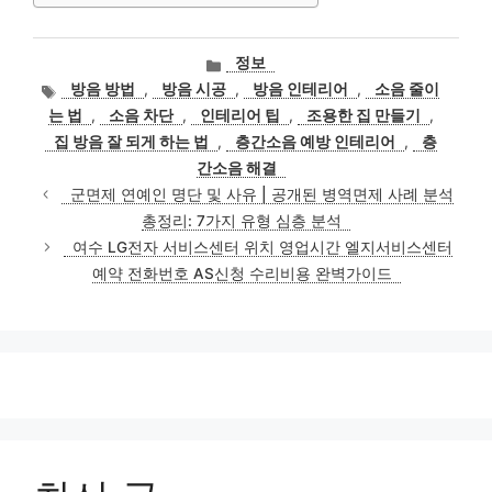
카
정보
테
태
방음 방법
,
방음 시공
,
방음 인테리어
,
소음 줄이
고
그
는 법
,
소음 차단
,
인테리어 팁
,
조용한 집 만들기
,
리
집 방음 잘 되게 하는 법
,
층간소음 예방 인테리어
,
층
간소음 해결
군면제 연예인 명단 및 사유 | 공개된 병역면제 사례 분석
총정리: 7가지 유형 심층 분석
여수 LG전자 서비스센터 위치 영업시간 엘지서비스센터
예약 전화번호 AS신청 수리비용 완벽가이드