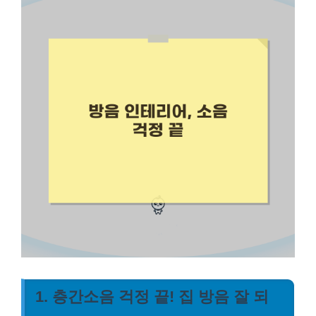
1. 층간소음 걱정 끝! 집 방음 잘 되