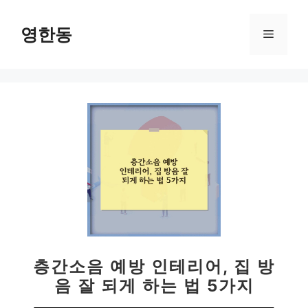
컨
텐
영한동
메
츠
로
뉴
건
너
뛰
기
층간소음 예방 인테리어, 집 방
음 잘 되게 하는 법 5가지