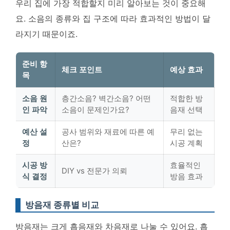
우리 집에 가장 적합할지 미리 알아보는 것이 중요해
요. 소음의 종류와 집 구조에 따라 효과적인 방법이 달
라지기 때문이죠.
준비 항
체크 포인트
예상 효과
목
소음 원
층간소음? 벽간소음? 어떤
적합한 방
인 파악
소음이 문제인가요?
음재 선택
예산 설
공사 범위와 재료에 따른 예
무리 없는
정
산은?
시공 계획
시공 방
효율적인
DIY vs 전문가 의뢰
식 결정
방음 효과
방음재 종류별 비교
방음재는 크게 흡음재와 차음재로 나눌 수 있어요. 흡