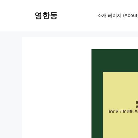
컨
텐
영한동
소개 페이지 (About
츠
로
건
너
뛰
기