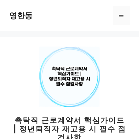
컨
텐
영한동
메
츠
로
뉴
건
너
뛰
기
촉탁직 근로계약서 핵심가이드
| 정년퇴직자 재고용 시 필수 점
검사항