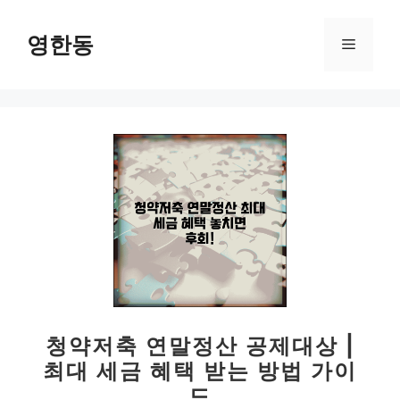
컨
텐
영한동
메
츠
로
뉴
건
너
뛰
기
청약저축 연말정산 공제대상 |
최대 세금 혜택 받는 방법 가이
드