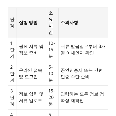
소
단
요
실행 방법
주의사항
계
시
간
1
10-
필요 서류 및
서류 발급일로부터 3개
단
15
정보 준비
월 이내인지 확인
계
분
2
5-
온라인 접속
공인인증서 또는 간편
단
10
및 로그인
인증 수단 준비
계
분
3
15-
정보 입력 및
입력하는 모든 정보 정
단
20
서류 업로드
확성 재확인
계
분
4
5-