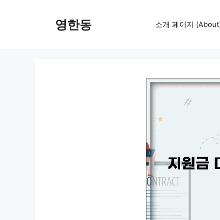
컨
텐
영한동
소개 페이지 (About
츠
로
건
너
뛰
기