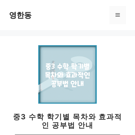
컨
텐
영한동
메
츠
로
뉴
건
너
뛰
기
중3 수학 학기별 목차와 효과적
인 공부법 안내