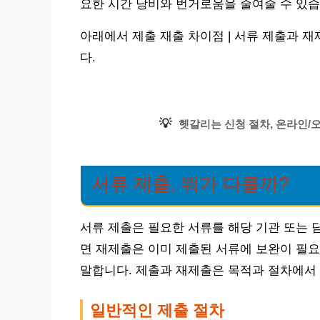
요한 시간 낭비와 번거로움을 줄여줄 수 있습
아래에서 제출 재출 차이점 | 서류 제출과 
다.
💡
헷갈리는 신청 절차, 온라인/
서류 제출, 뭐가 다를까?
서류 제출은 필요한 서류를 해당 기관 또는 
면 재제출은 이미 제출된 서류에 보완이 필요
말합니다. 제출과 재제출은 목적과 절차에서 
일반적인 제출 절차