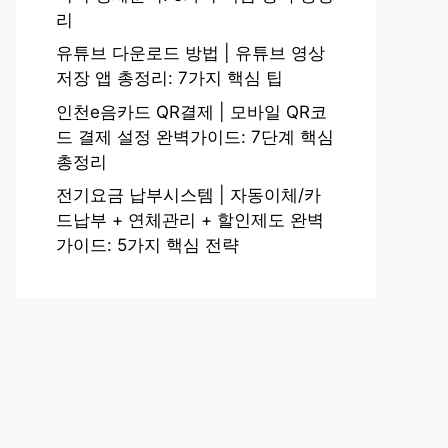
리
유튜브 다운로드 방법 | 유튜브 영상
저장 앱 총정리: 7가지 핵심 팁
인천e음카드 QR결제 | 모바일 QR코
드 결제 설정 완벽가이드: 7단계 핵심
총정리
전기요금 납부시스템 | 자동이체/카
드납부 + 연체관리 + 할인제도 완벽
가이드: 5가지 핵심 전략