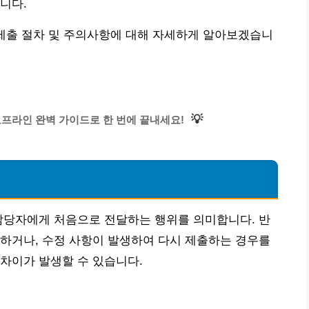
니다.
재제출 절차 및 주의사항에 대해 자세하게 알아보겠습니
💡
오프라인 완벽 가이드로 한 번에 끝내세요!
담당자에게 처음으로 전달하는 행위를 의미합니다. 반
하거나, 수정 사항이 발생하여 다시 제출하는 경우를
차이가 발생할 수 있습니다.