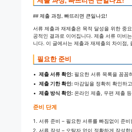
제출 과정, 빠뜨리면 큰일나요!
## 제출 과정, 빠뜨리면 큰일나요!
서류 제출과 재제출은 목적 달성을 위한 중요
공적인 결과로 이어집니다. 제출 서류 미비는
니다. 이 글에서는 제출과 재제출의 차이점,
필요한 준비
제출 서류 확인:
필요한 서류 목록을 꼼꼼히
제출 기한 확인:
마감일을 정확히 확인하고,
제출 방식 확인:
온라인 제출, 우편 제출 등
준비 단계
서류 준비 – 필요한 서류를 빠짐없이 준비
서류 작성 – 오탈자 없이 정확하게 작성합