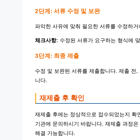
2단계: 서류 수정 및 보완
파악한 사유에 맞춰 필요한 서류를 수정하거나
체크사항:
수정된 서류가 요구하는 형식에 맞
3단계: 최종 제출
수정 및 보완된 서류를 제출합니다. 제출 전
니다.
재제출 후 확인
재제출 후에는 정상적으로 접수되었는지 확인
기관에 문의하시기 바랍니다. 재제출 과정은 
해결 가능합니다.