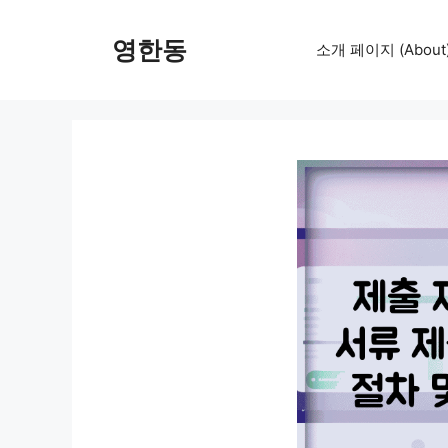
컨
텐
영한동
소개 페이지 (About
츠
로
건
너
뛰
기