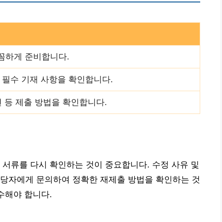
꼼하게 준비합니다.
 필수 기재 사항을 확인합니다.
편 등 제출 방법을 확인합니다.
 서류를 다시 확인하는 것이 중요합니다. 수정 사유 및
담당자에게 문의하여 정확한 재제출 방법을 확인하는 것
수해야 합니다.