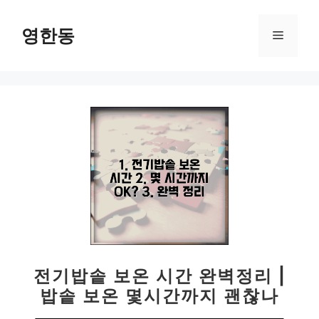
컨
텐
영한동
메
츠
로
뉴
건
너
뛰
기
전기밥솥 보온 시간 완벽정리 |
밥솥 보온 몇시간까지 괜찮나