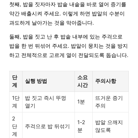
첫째, 밥을 짓자마자 밥솥 내솥을 바로 열어 증기를
약간 배출시켜 주세요. 이렇게 하면 밥알의 수분이
과도하게 날아가는 것을 막아줍니다.
둘째, 밥을 짓고 난 후 밥솥 내부에 있는 주걱으로
밥을 한 번 뒤섞어 주세요. 밥알이 뭉치는 것을 방지
하고 전체적으로 고르게 열이 전달되도록 돕습니다.
단
소요
실행 방법
주의사항
계
시간
1단
밥 짓고 즉시 뚜껑
뜨거운 증기
1분
계
열기
주의
2
1-2
밥알 으깨지
단
주걱으로 밥 뒤섞기
분
않도록
계