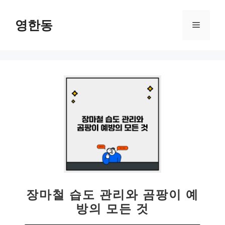
컨
텐
영한동
메
츠
로
뉴
건
너
뛰
기
장마철 습도 관리와 곰팡이 예
방의 모든 것