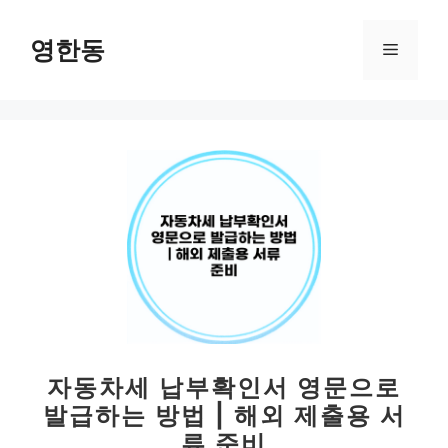
컨
텐
영한동
메
츠
로
뉴
건
너
뛰
기
자동차세 납부확인서 영문으로
발급하는 방법 | 해외 제출용 서
류 준비