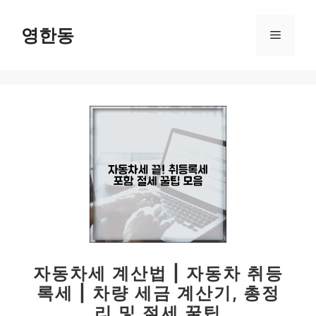
컨
텐
영한동
메
츠
로
뉴
건
너
뛰
기
자동차세 계산법 | 자동차 취등
록세 | 차량 세금 계산기, 총정
리 및 절세 꿀팁