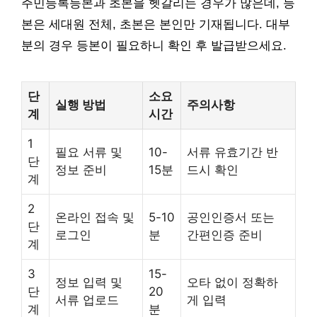
주민등록등본과 초본을 헷갈리는 경우가 많은데, 등
본은 세대원 전체, 초본은 본인만 기재됩니다. 대부
분의 경우 등본이 필요하니 확인 후 발급받으세요.
단
소요
실행 방법
주의사항
계
시간
1
필요 서류 및
10-
서류 유효기간 반
단
정보 준비
15분
드시 확인
계
2
온라인 접속 및
5-10
공인인증서 또는
단
로그인
분
간편인증 준비
계
3
15-
정보 입력 및
오타 없이 정확하
단
20
서류 업로드
게 입력
계
분