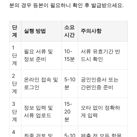
분의 경우 등본이 필요하니 확인 후 발급받으세요.
단
소요
실행 방법
주의사항
계
시간
1
필요 서류 및
10-
서류 유효기간 반
단
정보 준비
15분
드시 확인
계
2
온라인 접속 및
5-10
공인인증서 또는
단
로그인
분
간편인증 준비
계
3
15-
정보 입력 및
오타 없이 정확하
단
20
서류 업로드
게 입력
계
분
4
최종 검토 및
5-10
제출 전 모든 항목