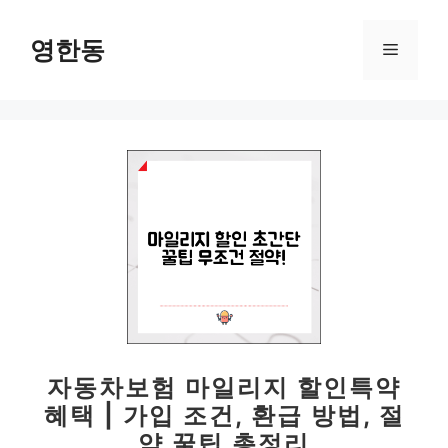
컨
텐
영한동
메
츠
로
뉴
건
너
뛰
기
자동차보험 마일리지 할인특약
혜택 | 가입 조건, 환급 방법, 절
약 꿀팁 총정리