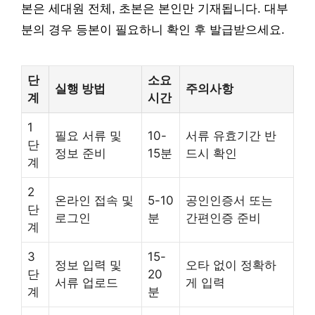
본은 세대원 전체, 초본은 본인만 기재됩니다. 대부
분의 경우 등본이 필요하니 확인 후 발급받으세요.
단
소요
실행 방법
주의사항
계
시간
1
필요 서류 및
10-
서류 유효기간 반
단
정보 준비
15분
드시 확인
계
2
온라인 접속 및
5-10
공인인증서 또는
단
로그인
분
간편인증 준비
계
3
15-
정보 입력 및
오타 없이 정확하
단
20
서류 업로드
게 입력
계
분