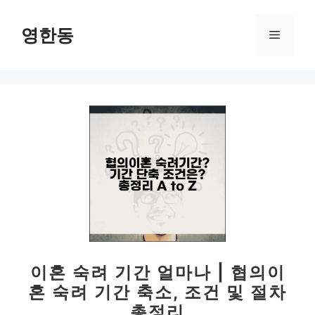
컨
텐
영한동
메
츠
로
뉴
건
너
뛰
기
이혼 숙려 기간 얼마나 | 협의이
혼 숙려 기간 축소, 조건 및 절차
총정리