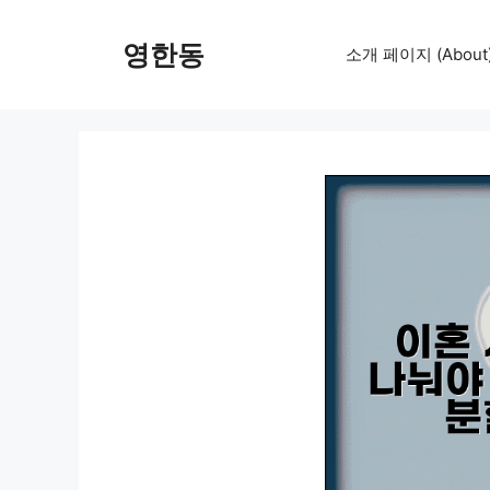
컨
텐
영한동
소개 페이지 (About
츠
로
건
너
뛰
기