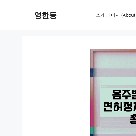
컨
텐
영한동
소개 페이지 (About
츠
로
건
너
뛰
기