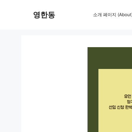
컨
텐
영한동
소개 페이지 (About
츠
로
건
너
뛰
기