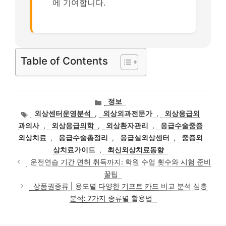
에 기여합니다.
Table of Contents
카
정보
테
태
외상센터운영분석
,
외상외과전문가
,
외상응급외
고
그
과의사
,
외상응급의학
,
외상환자관리
,
응급수술중증
리
외상치료
,
응급수술총정리
,
응급실외상센터
,
중증외
상치료가이드
,
최신외상치료동향
운전연습 기간 면허 취득까지: 학원 수업 횟수와 시험 준비
꿀팁
상품권종류 | 용도별 다양한 기프트 카드 비교 분석 심층
분석: 7가지 종류별 활용법