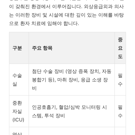
이 갖춰진 환경에서 이루어집니다. 외상응급외과 의사
는 이러한 장비 및 시설에 대한 깊이 있는 이해를 바탕
으로 환자 치료에 임해야 합니다.
중
구분
주요 항목
요
도
첨단 수술 장비 (영상 증폭 장치, 자동
수술
필
봉합기 등), 마취 장비, 응급 소생 장
실
수
비
중환
인공호흡기, 혈압/심박 모니터링 시
필
자실
스템, 투석 장비
수
(ICU)
영상