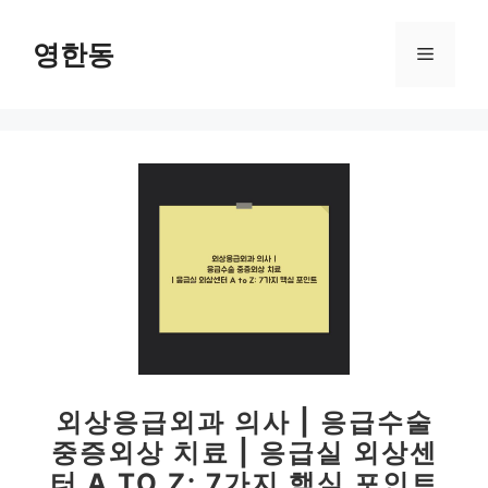
컨
텐
영한동
메
츠
로
뉴
건
너
뛰
기
외상응급외과 의사 | 응급수술
중증외상 치료 | 응급실 외상센
터 A TO Z: 7가지 핵심 포인트