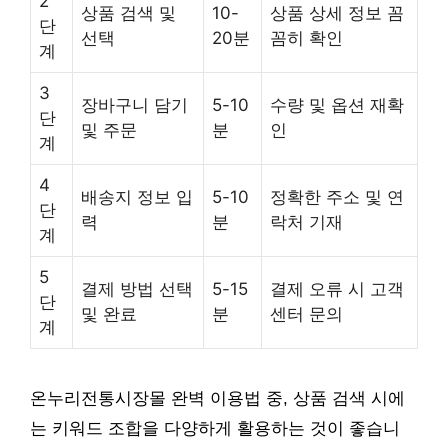
2
상품 검색 및
10-
상품 상세 정보 꼼
단
선택
20분
꼼히 확인
계
3
장바구니 담기
5-10
수량 및 옵션 재확
단
및 주문
분
인
계
4
배송지 정보 입
5-10
정확한 주소 및 연
단
력
분
락처 기재
계
5
결제 방법 선택
5-15
결제 오류 시 고객
단
및 완료
분
센터 문의
계
온누리전통시장몰 완벽 이용법 중, 상품 검색 시에
는 키워드 조합을 다양하게 활용하는 것이 좋습니