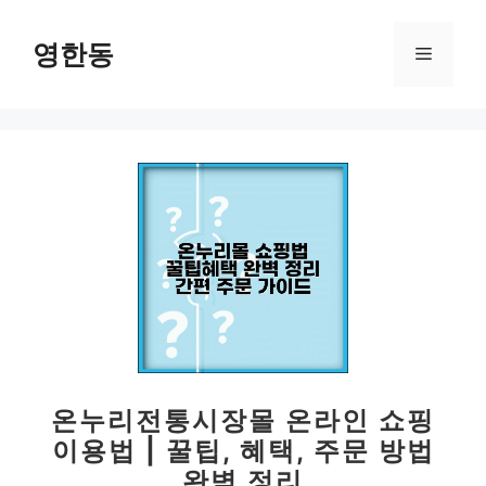
컨
텐
영한동
메
츠
로
뉴
건
너
뛰
기
온누리전통시장몰 온라인 쇼핑
이용법 | 꿀팁, 혜택, 주문 방법
완벽 정리