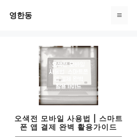
컨
텐
영한동
메
츠
로
뉴
건
너
뛰
기
오색전 모바일 사용법 | 스마트
폰 앱 결제 완벽 활용가이드