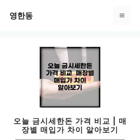
컨
텐
영한동
메
츠
로
뉴
건
너
뛰
기
오늘 금시세한돈 가격 비교 | 매
장별 매입가 차이 알아보기