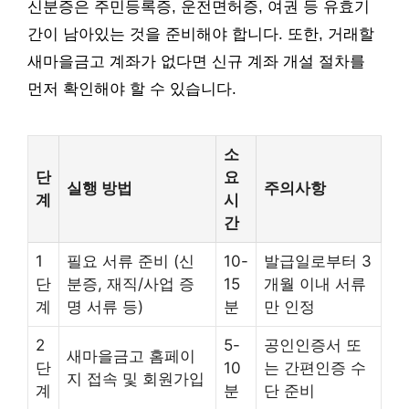
신분증은 주민등록증, 운전면허증, 여권 등 유효기
간이 남아있는 것을 준비해야 합니다. 또한, 거래할
새마을금고 계좌가 없다면 신규 계좌 개설 절차를
먼저 확인해야 할 수 있습니다.
소
단
요
실행 방법
주의사항
계
시
간
1
필요 서류 준비 (신
10-
발급일로부터 3
단
분증, 재직/사업 증
15
개월 이내 서류
계
명 서류 등)
분
만 인정
2
5-
공인인증서 또
새마을금고 홈페이
단
10
는 간편인증 수
지 접속 및 회원가입
계
분
단 준비