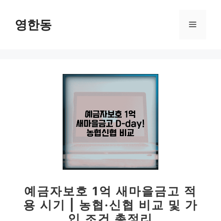
컨
텐
영한동
메
츠
로
뉴
건
너
뛰
기
예금자보호 1억 새마을금고 적
용 시기 | 농협·신협 비교 및 가
입 조건 총정리