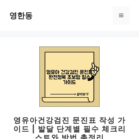
컨
텐
영한동
메
츠
로
뉴
건
너
뛰
기
영유아건강검진 문진표 작성 가
이드 | 발달 단계별 필수 체크리
스트와 방법 총정리