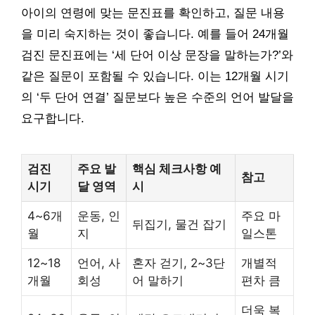
아이의 연령에 맞는 문진표를 확인하고, 질문 내용
을 미리 숙지하는 것이 좋습니다. 예를 들어 24개월
검진 문진표에는 ‘세 단어 이상 문장을 말하는가?’와
같은 질문이 포함될 수 있습니다. 이는 12개월 시기
의 ‘두 단어 연결’ 질문보다 높은 수준의 언어 발달을
요구합니다.
검진
주요 발
핵심 체크사항 예
참고
시기
달 영역
시
4~6개
운동, 인
주요 마
뒤집기, 물건 잡기
월
지
일스톤
12~18
언어, 사
혼자 걷기, 2~3단
개별적
개월
회성
어 말하기
편차 큼
더욱 복