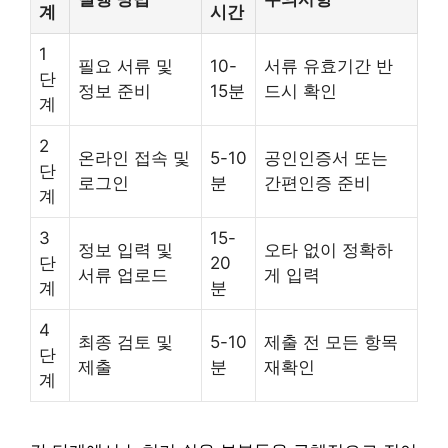
계
시간
1
필요 서류 및
10-
서류 유효기간 반
단
정보 준비
15분
드시 확인
계
2
온라인 접속 및
5-10
공인인증서 또는
단
로그인
분
간편인증 준비
계
3
15-
정보 입력 및
오타 없이 정확하
단
20
서류 업로드
게 입력
계
분
4
최종 검토 및
5-10
제출 전 모든 항목
단
제출
분
재확인
계