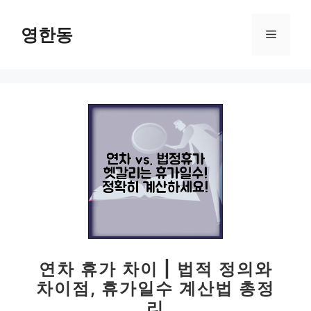
컨
텐
영한동
메
츠
로
뉴
건
너
뛰
기
연차 휴가 차이 | 법적 정의와
차이점, 휴가일수 계산법 총정
리