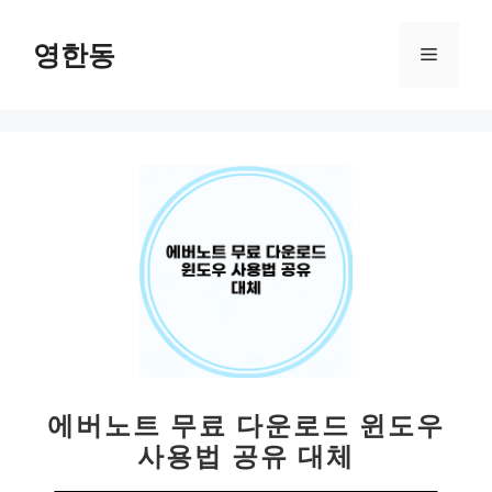
컨
텐
영한동
메
츠
로
뉴
건
너
뛰
기
에버노트 무료 다운로드 윈도우
사용법 공유 대체