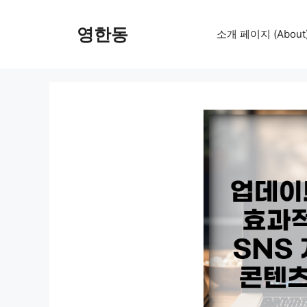
컨
텐
영한동
소개 페이지 (About
츠
로
건
너
뛰
기