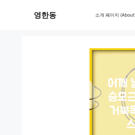
컨
텐
영한동
소개 페이지 (About
츠
로
건
너
뛰
기