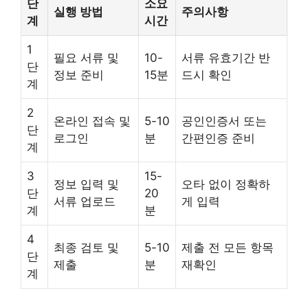
단
소요
실행 방법
주의사항
계
시간
1
필요 서류 및
10-
서류 유효기간 반
단
정보 준비
15분
드시 확인
계
2
온라인 접속 및
5-10
공인인증서 또는
단
로그인
분
간편인증 준비
계
3
15-
정보 입력 및
오타 없이 정확하
단
20
서류 업로드
게 입력
계
분
4
최종 검토 및
5-10
제출 전 모든 항목
단
제출
분
재확인
계