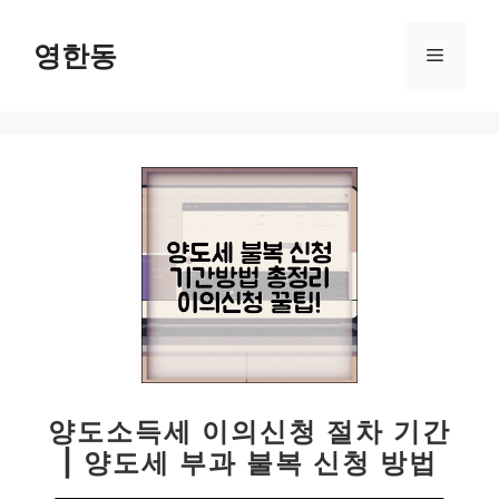
컨
텐
영한동
메
츠
로
뉴
건
너
뛰
기
양도소득세 이의신청 절차 기간
| 양도세 부과 불복 신청 방법