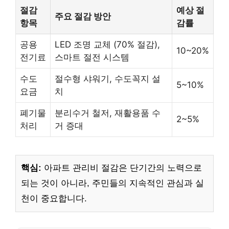
절감
예상 절
주요 절감 방안
항목
감률
공용
LED 조명 교체 (70% 절감),
10~20%
전기료
스마트 절전 시스템
수도
절수형 샤워기, 수도꼭지 설
5~10%
요금
치
폐기물
분리수거 철저, 재활용품 수
2~5%
처리
거 증대
핵심:
아파트 관리비 절감은 단기간의 노력으로
되는 것이 아니라, 주민들의 지속적인 관심과 실
천이 중요합니다.