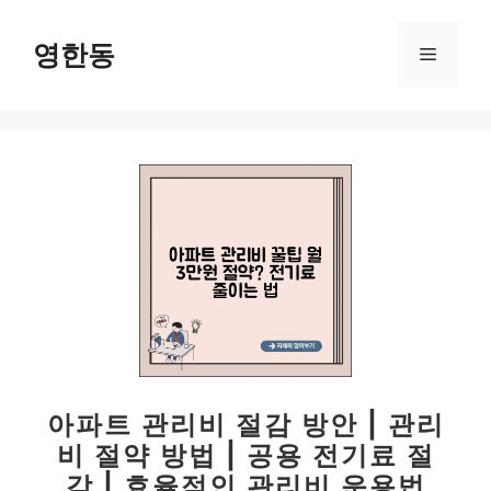
컨
텐
영한동
메
츠
로
뉴
건
너
뛰
기
아파트 관리비 절감 방안 | 관리
비 절약 방법 | 공용 전기료 절
감 | 효율적인 관리비 운용법