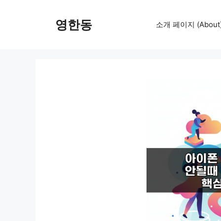
컨
텐
영한동
소개 페이지 (About
츠
로
건
너
뛰
기