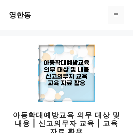
컨
텐
영한동
메
츠
로
뉴
건
너
뛰
기
아동학대예방교육 의무 대상 및
내용 | 신고의무자 교육 | 교육
자료 활용