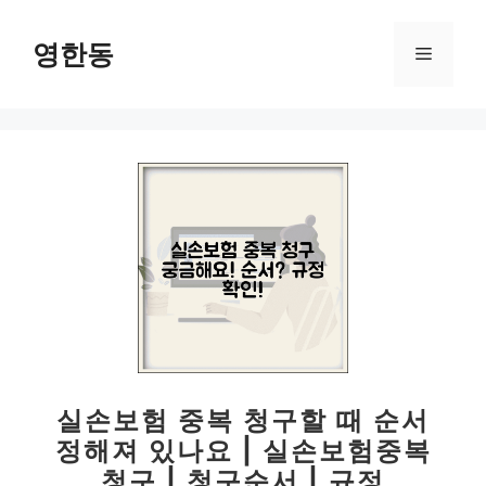
컨
텐
영한동
메
츠
로
뉴
건
너
뛰
기
실손보험 중복 청구할 때 순서
정해져 있나요 | 실손보험중복
청구 | 청구순서 | 규정