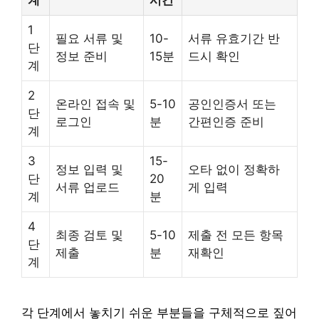
1
필요 서류 및
10-
서류 유효기간 반
단
정보 준비
15분
드시 확인
계
2
온라인 접속 및
5-10
공인인증서 또는
단
로그인
분
간편인증 준비
계
3
15-
정보 입력 및
오타 없이 정확하
단
20
서류 업로드
게 입력
계
분
4
최종 검토 및
5-10
제출 전 모든 항목
단
제출
분
재확인
계
각 단계에서 놓치기 쉬운 부분들을 구체적으로 짚어