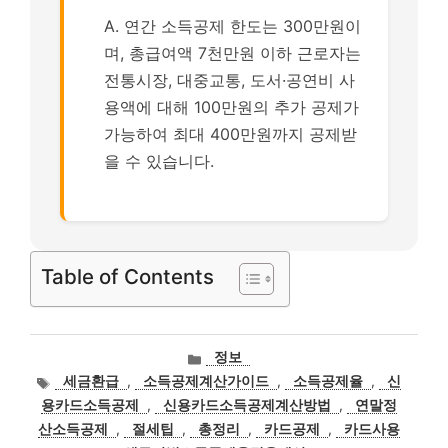
A. 연간 소득공제 한도는 300만원이
며, 총급여액 7천만원 이하 근로자는
전통시장, 대중교통, 도서·공연비 사
용액에 대해 100만원의 추가 공제가
가능하여 최대 400만원까지 공제받
을 수 있습니다.
Table of Contents
카
정보
테
태
세금환급
,
소득공제계산가이드
,
소득공제율
,
신
고
그
용카드소득공제
,
신용카드소득공제계산방법
,
연말정
리
산소득공제
,
절세팁
,
총정리
,
카드공제
,
카드사용