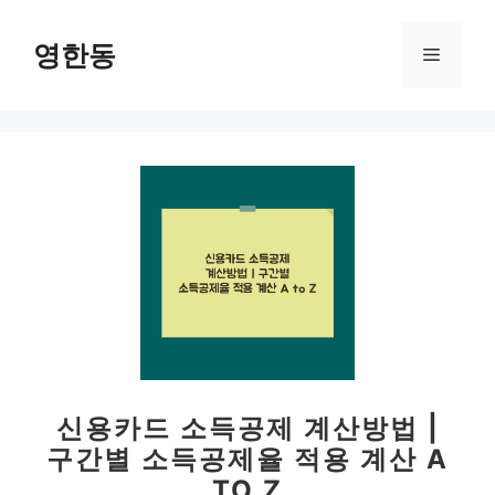
컨
텐
영한동
메
츠
로
뉴
건
너
뛰
기
신용카드 소득공제 계산방법 |
구간별 소득공제율 적용 계산 A
TO Z