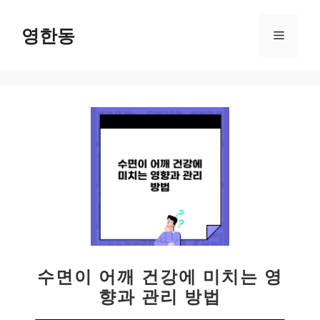
컨
텐
영한동
메
츠
로
뉴
건
너
뛰
기
수면이 어깨 건강에 미치는 영
향과 관리 방법