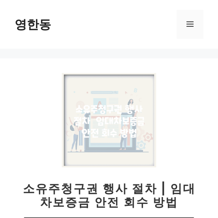
컨
텐
영한동
메
츠
로
뉴
건
너
뛰
기
소유주청구권 행사 절차 | 임대
차보증금 안전 회수 방법