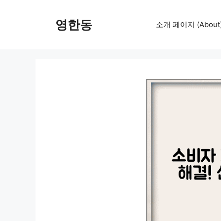
컨
텐
영한동
소개 페이지 (About
츠
로
건
너
뛰
기