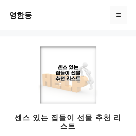
컨
텐
영한동
메
츠
로
뉴
건
너
뛰
기
센스 있는 집들이 선물 추천 리
스트