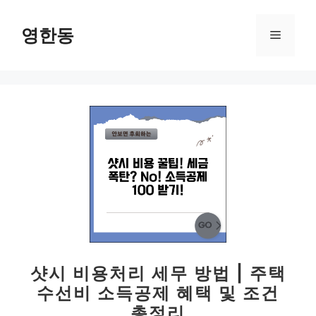
컨
텐
영한동
메
츠
로
뉴
건
너
뛰
기
샷시 비용처리 세무 방법 | 주택
수선비 소득공제 혜택 및 조건
총정리