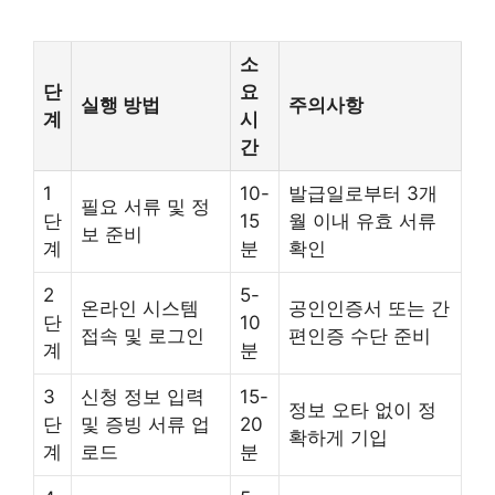
소
단
요
실행 방법
주의사항
계
시
간
1
10-
발급일로부터 3개
필요 서류 및 정
단
15
월 이내 유효 서류
보 준비
계
분
확인
2
5-
온라인 시스템
공인인증서 또는 간
단
10
접속 및 로그인
편인증 수단 준비
계
분
3
신청 정보 입력
15-
정보 오타 없이 정
단
및 증빙 서류 업
20
확하게 기입
계
로드
분