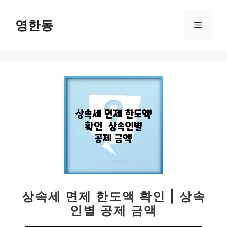
컨
텐
영한동
메
츠
로
뉴
건
너
뛰
기
상속세 면제 한도액 확인 | 상속
인별 공제 금액