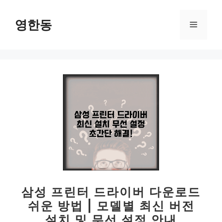
컨
텐
영한동
메
츠
로
뉴
건
너
뛰
기
삼성 프린터 드라이버 다운로드
쉬운 방법 | 모델별 최신 버전
설치 및 무선 설정 안내