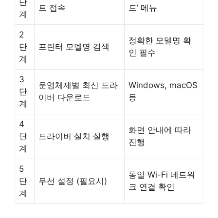
단
트 접속
드’ 메뉴
계
2
정확한 모델명 확
단
프린터 모델명 검색
인 필수
계
3
운영체제별 최신 드라
Windows, macOS
단
이버 다운로드
등
계
4
화면 안내에 따라
단
드라이버 설치 실행
진행
계
5
동일 Wi-Fi 네트워
단
무선 설정 (필요시)
크 연결 확인
계