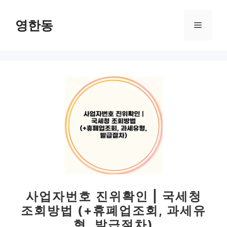
컨
텐
영한동
메
츠
로
뉴
건
너
뛰
기
사업자번호 진위확인 | 국세청
조회방법 (+휴폐업조회, 과세유
형, 발급절차)