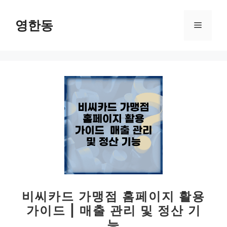
컨
텐
영한동
메
츠
로
뉴
건
너
뛰
기
비씨카드 가맹점 홈페이지 활용
가이드 | 매출 관리 및 정산 기
능