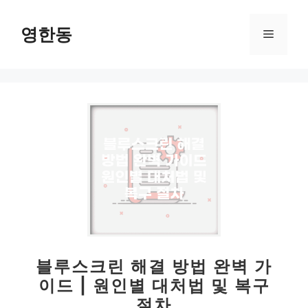
컨
텐
영한동
메
츠
로
뉴
건
너
뛰
기
블루스크린 해결 방법 완벽 가
이드 | 원인별 대처법 및 복구
절차