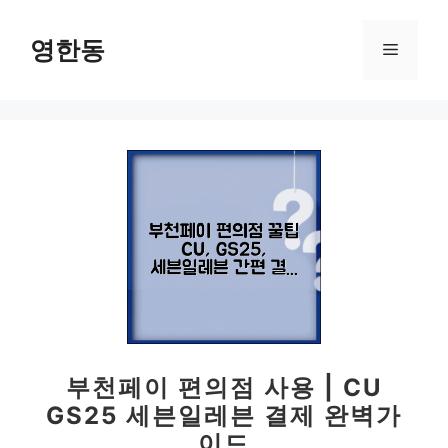
컨
텐
영한동
메
츠
로
뉴
건
너
뛰
기
부천페이 편의점 사용 | CU
GS25 세븐일레븐 결제 완벽가
이드