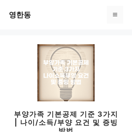
컨
텐
영한동
메
츠
로
뉴
건
너
뛰
기
부양가족 기본공제 기준 3가지
| 나이/소득/부양 요건 및 증빙
방법