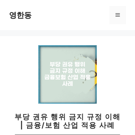
컨
텐
영한동
메
츠
로
뉴
건
너
뛰
기
부당 권유 행위 금지 규정 이해
| 금융/보험 산업 적용 사례