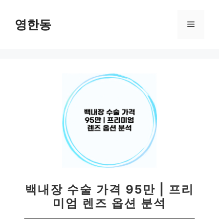
컨
텐
영한동
메
츠
로
뉴
건
너
뛰
기
백내장 수술 가격 95만 | 프리
미엄 렌즈 옵션 분석