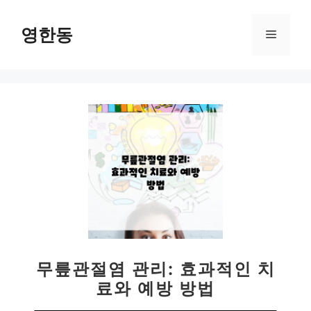
컨
텐
영한동
메
츠
로
뉴
건
너
뛰
기
무릎관절염 관리: 효과적인 치
료와 예방 방법