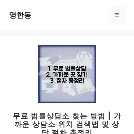
컨
텐
영한동
메
츠
로
뉴
건
너
뛰
기
무료 법률상담소 찾는 방법 | 가
까운 상담소 위치 검색법 및 상
담 절차 총정리