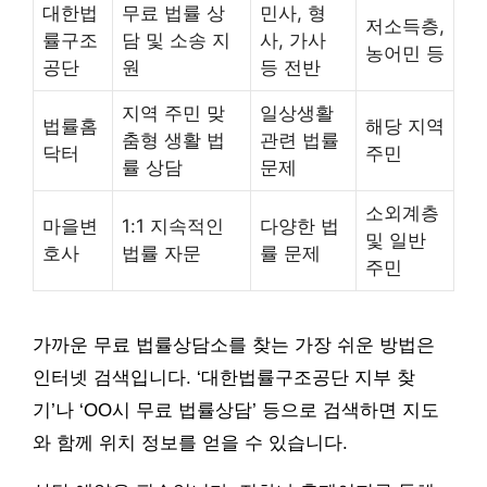
대한법
무료 법률 상
민사, 형
저소득층,
률구조
담 및 소송 지
사, 가사
농어민 등
공단
원
등 전반
지역 주민 맞
일상생활
법률홈
해당 지역
춤형 생활 법
관련 법률
닥터
주민
률 상담
문제
소외계층
마을변
1:1 지속적인
다양한 법
및 일반
호사
법률 자문
률 문제
주민
가까운 무료 법률상담소를 찾는 가장 쉬운 방법은
인터넷 검색입니다. ‘대한법률구조공단 지부 찾
기’나 ‘OO시 무료 법률상담’ 등으로 검색하면 지도
와 함께 위치 정보를 얻을 수 있습니다.